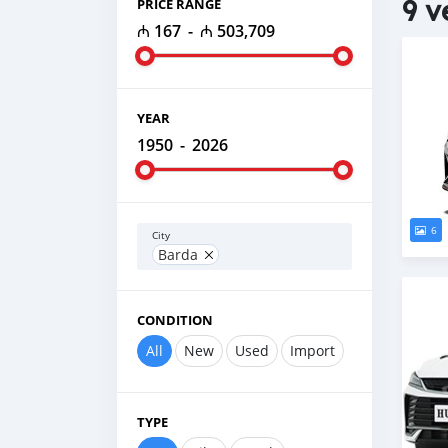
9 v
PRICE RANGE
₼ 167
-
₼ 503,709
YEAR
1950
-
2026
6
City
Barda
CONDITION
All
New
Used
Import
TYPE