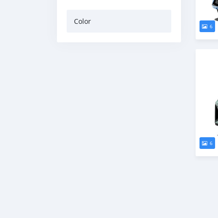
Color
6
6