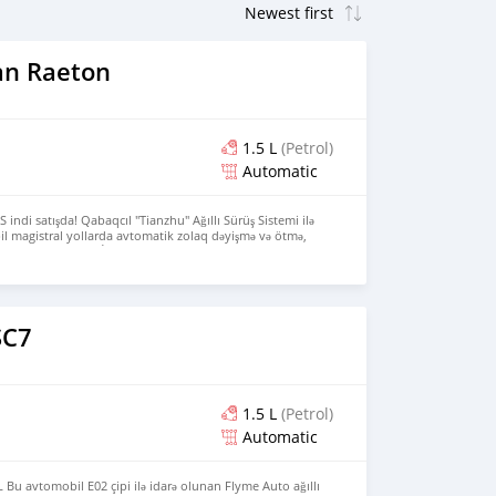
an Raeton
1.5 L
(Petrol)
Automatic
ndi satışda! Qabaqcıl "Tianzhu" Ağıllı Sürüş Sistemi ilə
il magistral yollarda avtomatik zolaq dəyişmə və ötmə,
məni dəstəkləyir. İnteryer, immersiv təcrübə üçün saran
və rahatlığı növbəti səviyyəyə qaldıran ixtiyari "Queen Co-
lanır. Bəyəndinizsə və almaq istəyirsinizsə, mükəmməl
n indi veb saytımıza daxil olun: 👉
m/ WhatsApp ilə əlaqə: +19603846173 Avtomobilinizi bu
SC7
1.5 L
(Petrol)
Automatic
 L Bu avtomobil E02 çipi ilə idarə olunan Flyme Auto ağıllı