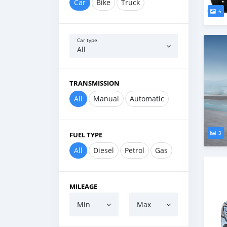
Car
Bike
Truck
6
Car type
All
TRANSMISSION
All
Manual
Automatic
3
FUEL TYPE
All
Diesel
Petrol
Gas
MILEAGE
Min
Max