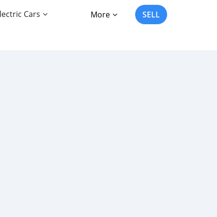
lectric Cars
More
SELL