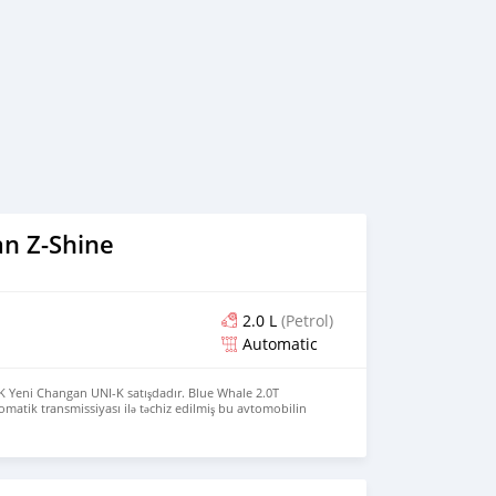
n Z-Shine
2.0 L
(Petrol)
Automatic
K Yeni Changan UNI-K satışdadır. Blue Whale 2.0T
omatik transmissiyası ilə təchiz edilmiş bu avtomobilin
adır. Yüksək konfiqurasiyalı versiyada həmçinin
stemi mövcuddur ki, bu da yağışlı, qarlı və ya sürüşkən
liyini təmin edir. Kabinəyə əyləşdiyiniz zaman
lü ekranlı tam rəqəmsal panel və 12.3 düymlük asma
ır – texnologiya hissi son həddə çatdırılıb. Əgər bu