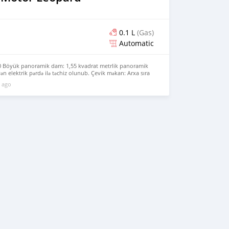
0.1 L
(Gas)
Automatic
10 Böyük panoramik dam: 1,55 kvadrat metrlik panoramik
n elektrik pərdə ilə təchiz olunub. Çevik məkan: Arxa sıra
xa bilər. Baqajın əsas həcmi 602 litr, arxa oturacaqlar
 ago
 genişlənir. Həmçinin 106 litrlik yuyula bilən çökək saxlama
vtomobilin multimedia sistemi Leapmotor OS-dur və Tongyi
l modelinə qoşulub. Əgər bu avtomobili bəyənirsinizsə və
tımıza daxil olun: https://www.huiduauto.com/ WhatsApp: