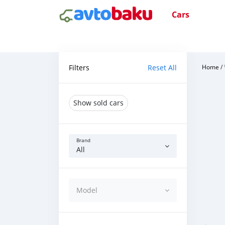
Cars
Filters
Reset All
Home
/
Show sold cars
Brand
All
Model