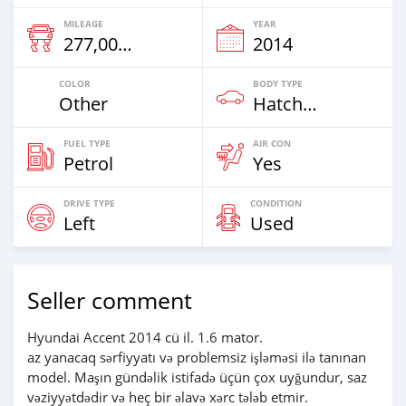
MILEAGE
YEAR
277,000 Km
2014
COLOR
BODY TYPE
Other
Hatchback
FUEL TYPE
AIR CON
Petrol
Yes
DRIVE TYPE
CONDITION
Left
Used
Seller comment
Hyundai Accent 2014 cü il. 1.6 mator.
az yanacaq sərfiyyatı və problemsiz işləməsi ilə tanınan
model. Maşın gündəlik istifadə üçün çox uyğundur, saz
vəziyyətdədir və heç bir əlavə xərc tələb etmir.