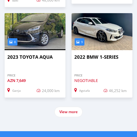
48,000 km
Baki
8
9
2023 TOYOTA AQUA
2022 BMW 1-SERIES
PRICE
PRICE
AZN
7,649
NEGOTIABLE
24,000 km
46,252 km
Ganja
Agstafa
View more