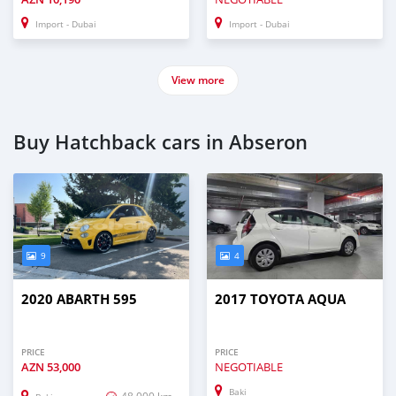
Import - Dubai
Import - Dubai
View more
Buy Hatchback cars in Abseron
9
4
2020 ABARTH 595
2017 TOYOTA AQUA
PRICE
PRICE
AZN
53,000
NEGOTIABLE
Baki