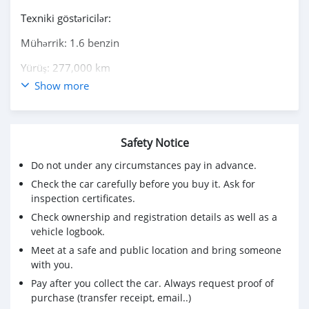
Texniki göstəricilər:
Mühərrik: 1.6 benzin
Yürüş: 277,000 km
Show more
Sürətlər qutusu: avtomat
Yanacaq sərfiyyatı: qənaətcil
Çəkisi: Sürüşü rahat, səssiz işləyir
Safety Notice
Do not under any circumstances pay in advance.
Maşının vəziyyəti:
Check the car carefully before you buy it. Ask for
Mühərrik və alt hissə saz
inspection certificates.
Asqı sistemi yaxşı vəziyyətdə
Check ownership and registration details as well as a
vehicle logbook.
Heç bir xərc tələb etmir
Meet at a safe and public location and bring someone
with you.
Bütün mayelər vaxtında dəyişdirilib
Pay after you collect the car. Always request proof of
Kondisioner işlək
purchase (transfer receipt, email..)