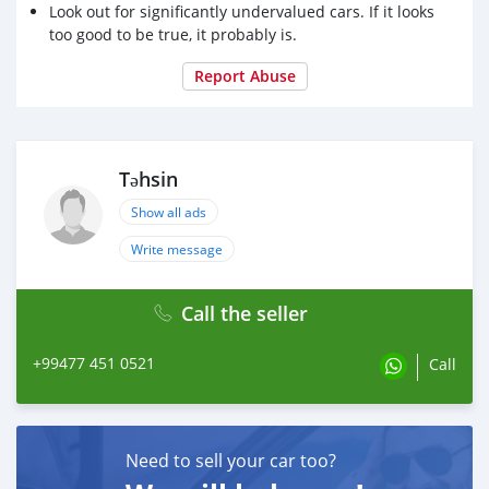
Salon təmiz və baxımlıdır
Look out for significantly undervalued cars. If it looks
too good to be true, it probably is.
Əlavə xüsusiyyətlər:
Report Abuse
Mərkəzi qapanma
ABS
Multimedia sistemi
Təhsin
Təcilli satılır. Real alıcıya cüzi endirim mümkündür
Show all ads
Əlaqə nömrəsi. 0774510521
Write message
Call the seller
+99477 451 0521
Call
Need to sell your car too?