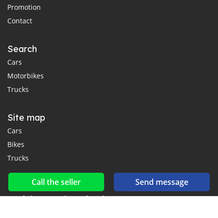
Promotion
Contact
Search
Cars
Motorbikes
Trucks
Site map
Cars
Bikes
Trucks
Call the seller
Send message
Social networks & feeds
Connect with us on Facebook, YouTube and Twitter.