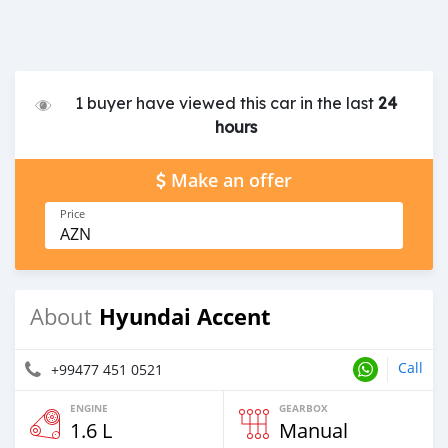
1 buyer have viewed this car in the last
24
hours
Make an offer
Price
AZN
Hyundai Accent
About
Call
+99477 451 0521
ENGINE
GEARBOX
1.6 L
Manual