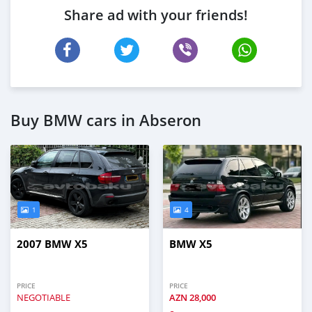
Share ad with your friends!
Buy BMW cars in Abseron
1
4
2007 BMW X5
BMW X5
PRICE
PRICE
NEGOTIABLE
AZN
28,000