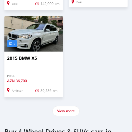
Baki
142,000 km
Baki
5
2015 BMW X5
PRICE
AZN
36,700
89,586 km
Amircan
View more
Buy 4 Wheel Drives & SUVs cars in