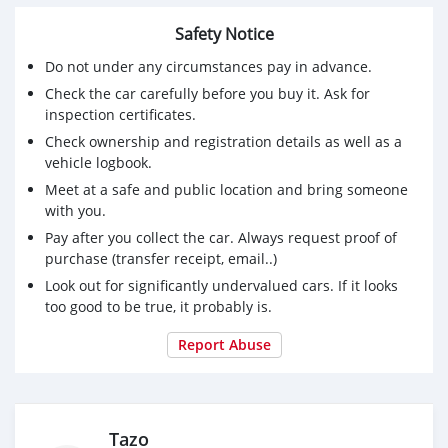
Avtomobil 2019-cu ilin may ayında təmizləndi. Texniki
baxışdan keçib və 2021-ci ilin mayında olmalıdır. Hər
Safety Notice
şeyi, yağı, filtrləri dəyişdirmişəm. Əlavə olaraq 19 yeni,
Do not under any circumstances pay in advance.
təkərli michelin qış təkəri əlavə edirəm! BMW orijinal qış
Check the car carefully before you buy it. Ask for
rezin və parça xalçaları ilə birlikdə!
inspection certificates.
ABŞ-dan bu vəziyyətdə gəldi. Mənim ABŞ şəkillərim var.
Əlavə olaraq auksionda alqı-satqı şəkilləri var, lazım olsa
Check ownership and registration details as well as a
viber-whatsapp-a göndərəcəyəm. +995599198686
vehicle logbook.
Meet at a safe and public location and bring someone
Машина находится в Тбилиси, Грузия
with you.
Автомобиль в лучшем состоянии и укомплект
Pay after you collect the car. Always request proof of
purchase (transfer receipt, email..)
Look out for significantly undervalued cars. If it looks
too good to be true, it probably is.
Report Abuse
Tazo