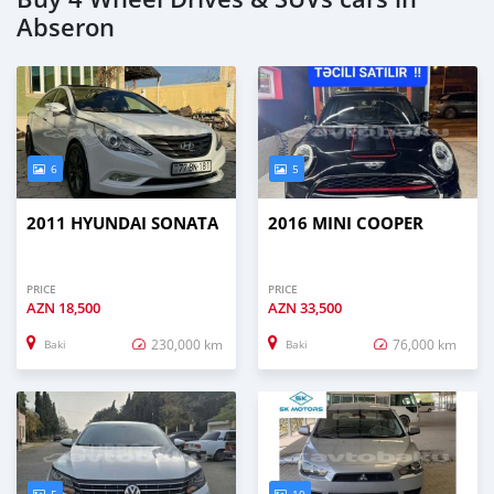
Abseron
6
5
2011 HYUNDAI SONATA
2016 MINI COOPER
PRICE
PRICE
AZN
18,500
AZN
33,500
230,000 km
76,000 km
Baki
Baki