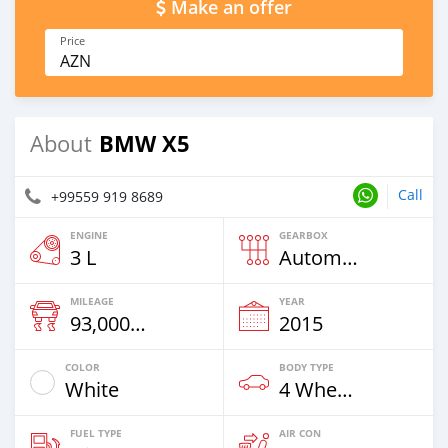
Make an offer
Price
AZN
BMW X5
About
Call
+99559 919 8689
ENGINE
GEARBOX
3 L
Automatic
MILEAGE
YEAR
93,000 Km
2015
COLOR
BODY TYPE
White
4 Wheel Drives & SUVs
FUEL TYPE
AIR CON