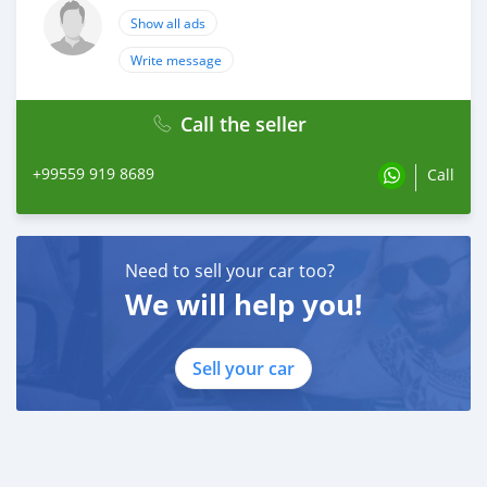
Show all ads
Write message
Call the seller
+99559 919 8689
Call
Need to sell your car too?
We will help you!
Sell your car