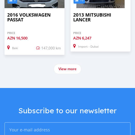
5
10
2016 VOLKSWAGEN
2013 MITSUBISHI
PASSAT
LANCER
PRICE
PRICE
AZN
16,500
AZN
6,247
Import - Dubai
147,000 km
Baki
View more
Subscribe to our newsletter