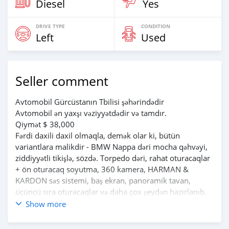
Diesel
Yes
DRIVE TYPE
CONDITION
Left
Used
Seller comment
Avtomobil Gürcüstanın Tbilisi şəhərindədir
Avtomobil ən yaxşı vəziyyətdədir və tamdır.
Qiymət $ 38,000
Fərdi daxili daxil olmaqla, demək olar ki, bütün
variantlara malikdir - BMW Nappa dəri mocha qəhvəyi,
ziddiyyətli tikişlə, sözdə. Torpedo dəri, rahat oturacaqlar
+ ön oturacaq soyutma, 360 kamera, HARMAN &
KARDON səs sistemi, baş ekran, panoramik tavan,
üçüncü sıra oturacaqlar və daha çox şeydən hazırlanıb.
İki düymə ilə gəlir!
Show more
Şəhərdə yanma 9-10 litr, xaricində 7.5-8 litrdir.